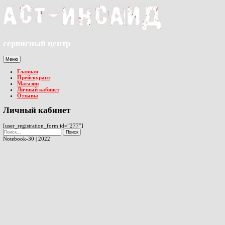
Перейти
к
содержимому
сервисный центр
Меню
Главная
Прейскурант
Магазин
Личный кабинет
Отзывы
Личный кабинет
[user_registration_form id=”277″]
Найти:
Notebook-30 | 2022